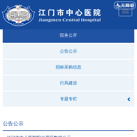
医院
来院
就诊
专科
仁济
人才
仁济
医院
Toggl
简介
导航
指引
建设
科普
招聘
医ᵉ讯
视频
naviga
院务公开
公告公示
招标采购信息
行风建设
专题专栏
公告公示