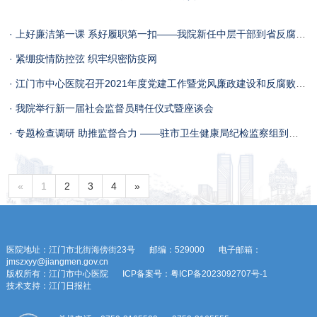
· 上好廉洁第一课 系好履职第一扣——我院新任中层干部到省反腐倡廉教育基地接受警示教育
· 紧绷疫情防控弦 织牢织密防疫网
· 江门市中心医院召开2021年度党建工作暨党风廉政建设和反腐败工作专题会议
· 我院举行新一届社会监督员聘任仪式暨座谈会
· 专题检查调研 助推监督合力 ——驻市卫生健康局纪检监察组到我院开展调研工作
«
1
2
3
4
»
医院地址：江门市北街海傍街23号
邮编：529000
电子邮箱：
jmszxyy@jiangmen.gov.cn
版权所有：江门市中心医院
ICP备案号：粤ICP备2023092707号-1
技术支持：江门日报社