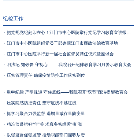
纪检工作
· 把党规党纪刻印在心！江门市中心医院举行党纪学习教育宣讲报告会
· 江门市中心医院组织党员干部参观江门市廉政法治教育基地
· 江门市中心医院举行新一届社会监督员聘任仪式暨座谈会
· 明法纪 知敬畏 守初心 ——我院召开纪律教育学习月警示教育大会
· 压实管理责任 确保疫情防控工作落实到位
· 重申纪律 严明规矩 守住底线——我院召开“双节”廉洁提醒教育会
· 压实院感防控责任 坚守底线不越红线
· 抓学习聚合力强监督 遏增量减存量防变量
· 精准监督把好“年”关 求真务实绷紧“疫”弦
· 以强监督促强监管 推动职能部门履职尽责