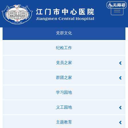
医院
来院
就诊
专科
仁济
人才
仁济
医院
Toggl
简介
导航
指引
建设
科普
招聘
医ᵉ讯
视频
naviga
党群文化
纪检工作
党员之家
群团之家
学习园地
义工园地
主题教育