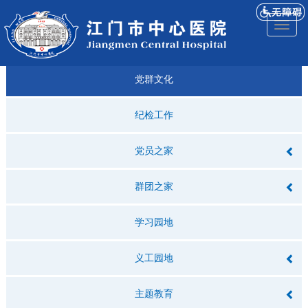
医院
来院
就诊
专科
仁济
人才
仁济
医院
Toggl
简介
导航
指引
建设
科普
招聘
医ᵉ讯
视频
naviga
党群文化
纪检工作
党员之家
群团之家
学习园地
义工园地
主题教育