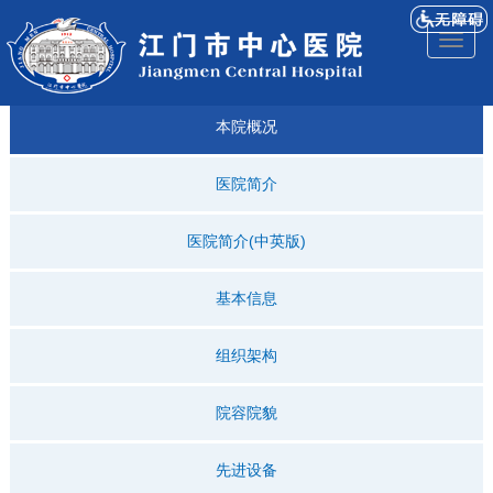
医院
来院
就诊
专科
仁济
人才
仁济
医院
Toggl
简介
导航
指引
建设
科普
招聘
医ᵉ讯
视频
naviga
本院概况
医院简介
医院简介(中英版)
基本信息
组织架构
院容院貌
先进设备