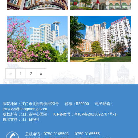
«
1
2
»
医院地址：江门市北街海傍街23号
邮编：529000
电子邮箱：
jmszxyy@jiangmen.gov.cn
版权所有：江门市中心医院
ICP备案号：粤ICP备2023092707号-1
技术支持：江门日报社
总机电话：0750-3165500
0750-3165555