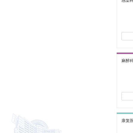
感染
麻醉
康复