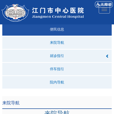
医院
来院
就诊
专科
仁济
人才
仁济
医院
Toggl
简介
导航
指引
建设
科普
招聘
医ᵉ讯
视频
naviga
便民信息
来院导航
就诊指引
停车指引
院内导航
来院导航
来院导航