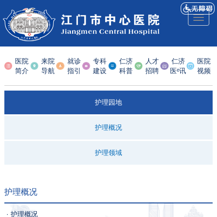
Toggl
naviga
医院
来院
就诊
专科
仁济
人才
仁济
医院
简介
导航
指引
建设
科普
招聘
医ᵉ讯
视频
护理园地
护理概况
护理领域
护理概况
· 护理概况