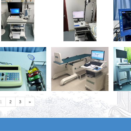
1
2
3
»