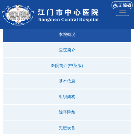
医院
来院
就诊
专科
仁济
人才
仁济
医院
Toggl
简介
导航
指引
建设
科普
招聘
医ᵉ讯
视频
naviga
本院概况
医院简介
医院简介(中英版)
基本信息
组织架构
院容院貌
先进设备