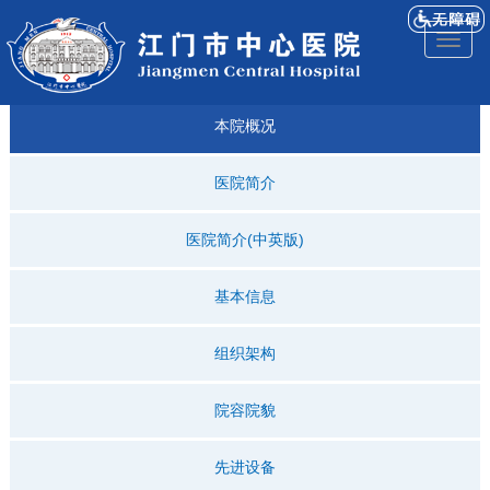
医院
来院
就诊
专科
仁济
人才
仁济
医院
Toggl
简介
导航
指引
建设
科普
招聘
医ᵉ讯
视频
naviga
本院概况
医院简介
医院简介(中英版)
基本信息
组织架构
院容院貌
先进设备