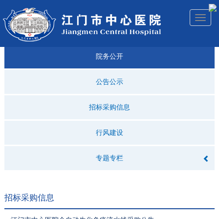
医院
来院
就诊
专科
仁济
人才
仁济
医院
Toggl
简介
导航
指引
建设
科普
招聘
医ᵉ讯
视频
naviga
院务公开
公告公示
招标采购信息
行风建设
专题专栏
招标采购信息