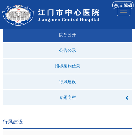
医院
来院
就诊
专科
仁济
人才
仁济
医院
Toggl
简介
导航
指引
建设
科普
招聘
医ᵉ讯
视频
naviga
院务公开
公告公示
招标采购信息
行风建设
专题专栏
行风建设