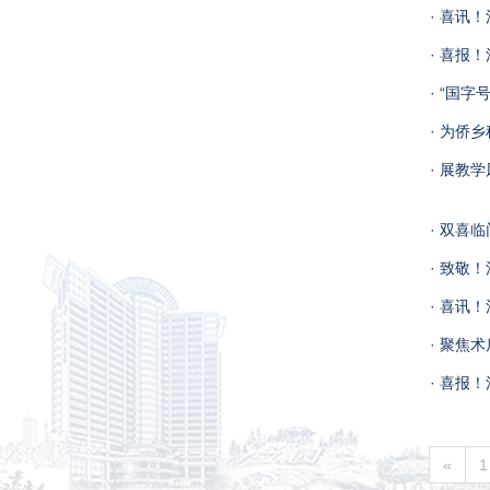
· 喜讯
· 喜报
· “国
· 为侨
· 展教
· 双喜
· 致敬
· 喜讯
· 聚焦
· 喜报
«
1