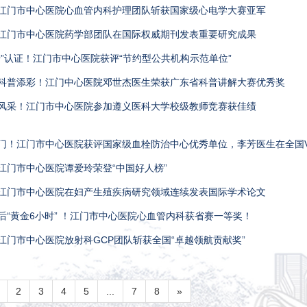
！江门市中心医院心血管内科护理团队斩获国家级心电学大赛亚军
！江门市中心医院药学部团队在国际权威期刊发表重要研究成果
字号”认证！江门市中心医院获评“节约型公共机构示范单位”
乡科普添彩！江门中心医院邓世杰医生荣获广东省科普讲解大赛优秀奖
学风采！江门市中心医院参加遵义医科大学校级教师竞赛获佳绩
临门！江门市中心医院获评国家级血栓防治中心优秀单位，李芳医生在全国
！江门市中心医院谭爱玲荣登“中国好人榜”
！江门市中心医院在妇产生殖疾病研究领域连续发表国际学术论文
术后“黄金6小时” ！江门市中心医院心血管内科获省赛一等奖！
！江门市中心医院放射科GCP团队斩获全国“卓越领航贡献奖”
2
3
4
5
...
7
8
»