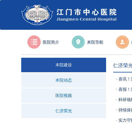
医院简介
来院导航
本院建设
仁济荣
· 喜讯
本院动态
· 喜报
医院视频
· 科研
· 持续
仁济荣光
· 实力