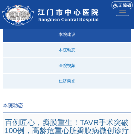
医院
来院
就诊
专科
仁济
人才
仁济
医院
Toggl
简介
导航
指引
建设
科普
招聘
医ᵉ讯
视频
naviga
本院建设
本院动态
医院视频
仁济荣光
本院动态
百例匠心，瓣膜重生！TAVR手术突破
100例，高龄危重心脏瓣膜病微创诊疗