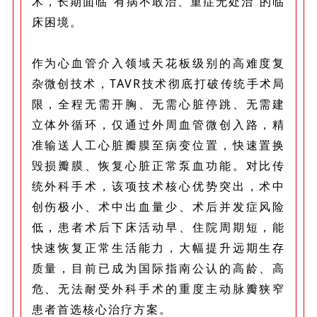
术，长期面临“有病不敢治、重症无处治”的临
床困境。
作为心血管介入领域天花板级别的高难度复
杂微创技术，TAVR技术彻底打破传统手术局
限，全程无需开胸、无需心脏停跳、无需建
立体外循环，仅通过外周血管微创入路，精
准输送人工心脏瓣膜至病变位置，快速置换
毁损瓣膜、恢复心脏正常泵血功能。对比传
统外科手术，该项技术核心优势突出，术中
创伤极小、术中出血量少、术后并发症风险
低，患者术后下床活动早、住院周期短，能
快速恢复正常生活能力，大幅提升远期生存
质量，目前已成为国际指南公认的高龄、高
危、无法耐受外科手术的重度主动脉瓣狭窄
患者首选核心治疗方案。