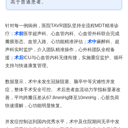
高于普通患者。
针对每一例病例，医院TAVR团队坚持全流程MDT精准诊
疗：
术前
医学超声科、心血管内科、心血管外科联合完成
瓣膜形态、血管入路、心功能精准评估；
术中
麻醉科、超
声科实时监护，介入团队精准操作，心外科团队全程备
援；
术后
ICU与心血管内科无缝衔接，实施重症监护、循环
支持与快速康复管理。
数据显示，术中未发生冠脉阻塞、脑卒中等灾难性并发
症，整体手术安全可控。 术后患者血流动力学指标显著改
善，平均跨瓣压差从67.8mmHg降至10mmHg，心脏负荷
快速缓解，心功能明显恢复。
并发症控制达到国内优秀水平，术中及住院期间无卒中发