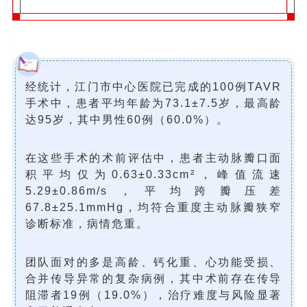
经统计，江门市中心医院已完成的100例TAVR
手术中，患者平均年龄为73.1±7.5岁，最高龄
达95岁，其中男性60例（60.0%）。
在这些手术的术前评估中，患者
主动脉瓣口面
积
平均仅为0.63±0.33cm
²
，峰值流速
5.29±0.86m/s，平均跨瓣压差
67.8±25.1mmHg，均符合重度主动脉瓣狭窄
诊断标准，病情危重。
团队面对的多是高龄、钙化重、心功能受损、
合并传导异常的复杂病例，其中术前存在传导
阻滞者19例（19.0%），治疗难度与风险显著