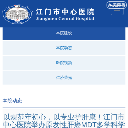
医院
来院
就诊
专科
仁济
人才
仁济
医院
Toggl
简介
导航
指引
建设
科普
招聘
医ᵉ讯
视频
naviga
本院建设
本院动态
医院视频
仁济荣光
本院动态
以规范守初心，以专业护肝康！江门市
中心医院举办原发性肝癌MDT多学科学