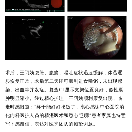
术后，王阿姨腹胀、腹痛、呕吐症状迅速缓解，体温逐
步恢复正常，术后第二天即可顺利进食稀粥，未出现感
染、出血等并发症。复查
CT显示支架位置良好，假性囊
肿明显缩小。经过精心护理，王阿姨顺利康复出院，临
走时感慨道：“终于能好好吃饭了，衷心感谢中心医院消
化内科医护人员的精湛医术和悉心照顾!”患者家属也特意
写下感谢信，表达对医护团队的诚挚谢意。