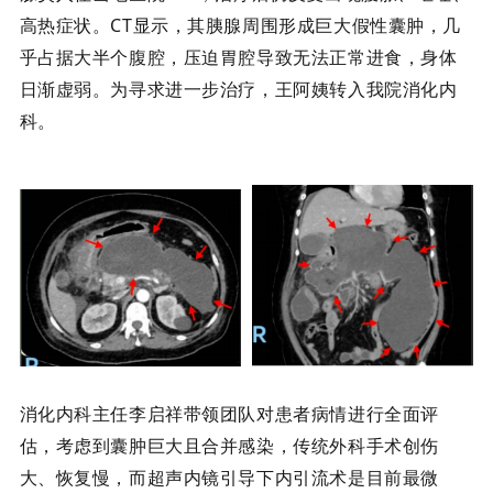
高热症状。CT显示，其胰腺周围形成巨大假性囊肿，几
乎占据大半个腹腔，压迫胃腔导致无法正常进食，身体
日渐虚弱。为寻求进一步治疗，王阿姨转入我院消化内
科。
消化内科主任李启祥带领团队对患者病情进行全面评
估，考虑到囊肿巨大且合并感染，传统外科手术创伤
大、恢复慢，而超声内镜引导下内引流术是目前最微