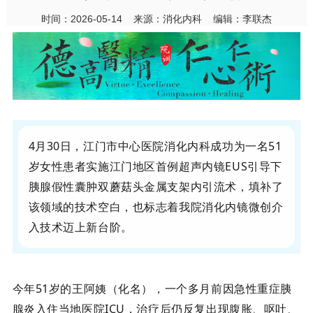
时间：2026-05-14 来源：消化内科 编辑：李联杰
4月30日，
江门市中心医院
消化内科成功为一名
51
岁女性患者实施江门地区首例超声内镜EUS引导下
胰腺假性囊肿
双蘑菇头金属支架内引流术，填补了
该领域的技术空白，也标志着我院消化内镜微创介
入技术迈上新台阶。
今年
51岁的王阿姨（化名），一个多月前因
急性重症胰
腺炎
入住当地医院ICU，治疗后仍反复出现腹胀、呕吐、