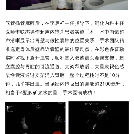
气管插管麻醉后，在李启祥主任指导下，消化内科主任
医师李联杰操作超声内镜为患者实施手术。术中内镜超
声清晰显示出胃壁与假性囊肿的位置关系，手术团队精
准选定胃体后壁靠近囊壁的最佳穿刺点，在彩色多普勒
实时监视下避开血管，顺利置入双蘑菇头金属支架，建
立囊腔与胃腔的引流通道。支架释放后，大量灰褐色感
染性囊液通过支架涌入胃腔，整个过程耗时不足
10分
钟，几乎零出血。当场经内镜吸出的囊液超2100毫升，
相当于4瓶多矿泉水的量，手术圆满成功！