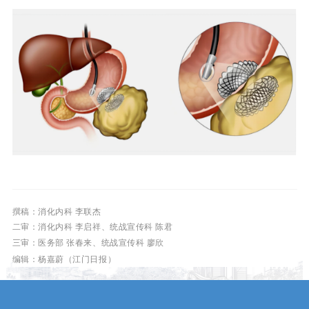
撰稿：消化内科 李联杰
二审：
消化内科 李启祥、
统战宣传科 陈君
三审：
医务部 张春来、
统战宣传科 廖欣
编辑：杨嘉蔚（江门日报）