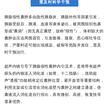
需及时科学干预
胰腺假性囊肿多由急性胰腺炎、胰腺外伤等因素引发，
胰腺受损后，胰液、血液等液体渗出，被周围组织包裹
形成
“囊袋”（因无真正囊壁，故称“假性”）。体积较大的
囊肿会压迫周围器官，引发腹痛、腹胀、恶心呕吐等症
状，严重时还可能出现感染、破裂等危险并发症，需及
时干预治疗。
超声内镜引导下胰腺假性囊肿内引流术，是将带有超声
探头的内镜送入消化道（如胃、十二指肠），借助超
声
“透视”功能精准定位囊肿位置，避开血管等重要结构，
利用支架或引流管在消化道壁与囊肿之间建立通道，使
囊液流入消化道自行排出，具有微创、高效、恢复快等
显著优势。