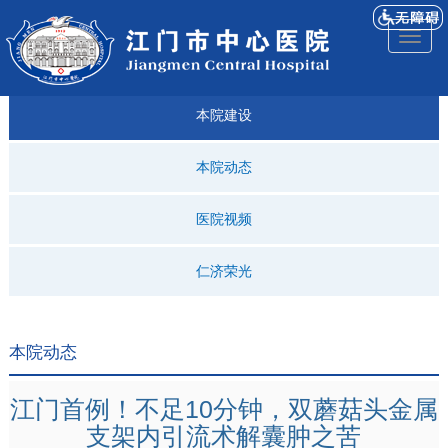
医院
来院
就诊
专科
仁济
人才
仁济
医院
Toggl
简介
导航
指引
建设
科普
招聘
医ᵉ讯
视频
naviga
本院建设
本院动态
医院视频
仁济荣光
本院动态
江门首例！不足10分钟，双蘑菇头金属
支架内引流术解囊肿之苦