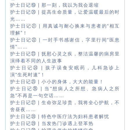
护士日记⑲ | 那一刻，我以为我会退缩
护士日记⑳ | 提高生命质量，让爱温暖最后的时
光……
护士日记㉑ | 用真诚与耐心换来与患者的“相互
理解”！
护士日记㉒ | 一封手书感谢信，字里行间“医患
情”……
护士日记㉓ | 抚慰心灵之疾，整洁温馨的病房里
演绎着不同的人生故事
护士日记㉔ | 孩子误食安眠药，儿科急诊上
演“生死时速”！
护士日记㉕ | 小小的身体，大大的能量！
护士日记㉖ | 当“想病人之所想、急病人之所
急”不再是一句空话……
护士日记㉗ | 生命弥足珍贵，我将全心护航，不
舍昼夜……
护士日记㉘ | 特色中医疗法为妇科患者解忧
护士日记㉙ | 当发热门诊遇上登革热