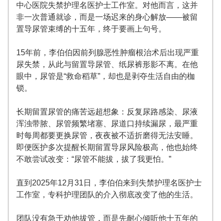
中心医院失禁护理名医护士工作室。对他而言，这并
非一次普通就诊，而是一场迟来的身心解放——被留
置导尿管束缚的十五年，终于要画上句号。
15年前，李伯伯因
前列腺恶性肿瘤
根治术后出现严重
尿失禁，从此与留置导尿管、纸尿裤形影不离。在他
眼中，尿管是“救命稻草”，却也是剥夺生活自由的枷
锁。
长期留置尿管的痛苦远超想象：反复
尿路感染
、尿液
浑浊带脓、尿管频繁堵塞、尿道口持续漏尿，最严重
时每周都要更换尿管，夜夜被不适折磨得无法安睡。
即便医护多次提醒长期
留置导尿
风险极高，他也始终
不敢尝试改变：“尿管不能拔，拔了我更怕。”
直到2025年12月31日，李伯伯来到失禁护理名医护士
工作室，专科护理团队的介入彻底改变了他的生活。
团队没有急于劝他拔管，而是先耐心倾听他十五年的