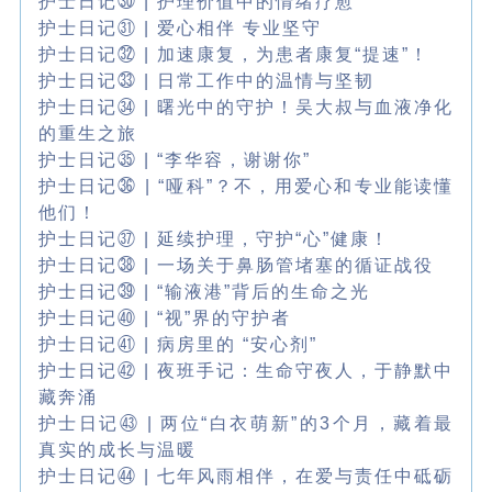
护士日记㉚ | 护理价值中的情绪疗愈
护士日记㉛ | 爱心相伴 专业坚守
护士日记㉜ | 加速康复，为患者康复“提速”！
护士日记㉝ | 日常工作中的温情与坚韧
护士日记㉞ | 曙光中的守护！吴大叔与血液净化
的重生之旅
护士日记㉟ | “李华容，谢谢你”
护士日记㊱ | “哑科”？不，用爱心和专业能读懂
他们！
护士日记㊲ | 延续护理，守护“心”健康！
护士日记㊳ | 一场关于鼻肠管堵塞的循证战役
护士日记㊴ | “输液港”背后的生命之光
护士日记㊵ | “视”界的守护者
护士日记㊶ | 病房里的 “安心剂”
护士日记㊷ | 夜班手记：生命守夜人，于静默中
藏奔涌
护士日记㊸ | 两位“白衣萌新”的3个月，藏着最
真实的成长与温暖
护士日记㊹ | 七年风雨相伴，在爱与责任中砥砺