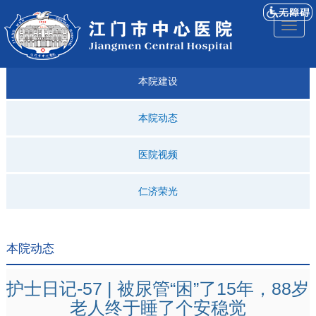
医院
来院
就诊
专科
仁济
人才
仁济
医院
Toggl
简介
导航
指引
建设
科普
招聘
医ᵉ讯
视频
naviga
本院建设
本院动态
医院视频
仁济荣光
本院动态
护士日记-57 | 被尿管“困”了15年，88岁
老人终于睡了个安稳觉