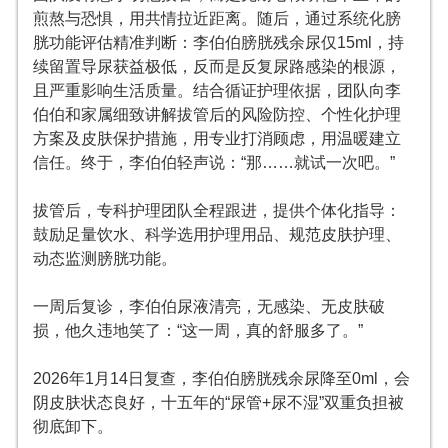
煎熬与恐惧，用共情拉近距离。随后，通过系统化
膀
胱功能评估
精准判断：李伯伯膀胱残余尿仅15ml，持
续留置导尿获益极低，反而是反复尿路感染的根源，
且严重影响生活质量。结合循证护理依据，团队向李
伯伯和家属细致讲解拔管后的风险防控、个性化护理
方案及皮肤保护措施，用专业打消顾虑，用温暖建立
信任。终于，李伯伯轻声说：“那……就试一次吧。”
拔管后，专科护理团队全程跟进，提供个体化指导：
鼓励足量饮水、科学选用护理用品、规范皮肤护理、
动态监测膀胱功能。
一周后复诊，李伯伯尿液清亮，无感染、无皮肤破
损，他久违地笑了：“这一周，真的舒服多了。”
2026年1月14日复查，李伯伯膀胱残余尿降至0ml，会
阴皮肤状态良好，十五年的“尿管+尿不湿”双重负担被
彻底卸下。