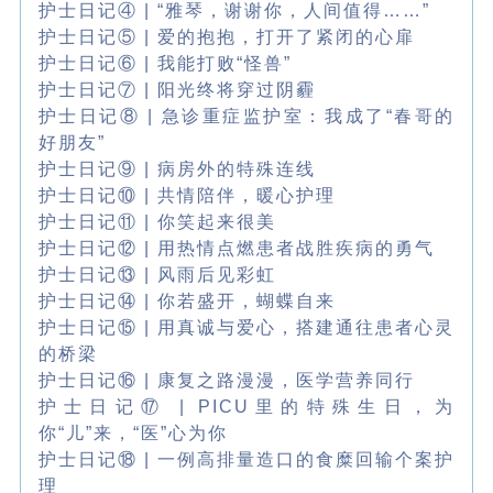
护士日记④ | “雅琴，谢谢你，人间值得……”
护士日记⑤ | 爱的抱抱，打开了紧闭的心扉
护士日记⑥ | 我能打败“怪兽”
护士日记⑦ | 阳光终将穿过阴霾
护士日记⑧ | 急诊重症监护室：我成了“春哥的
好朋友”
护士日记⑨ | 病房外的特殊连线
护士日记⑩ | 共情陪伴，暖心护理
护士日记⑪ | 你笑起来很美
护士日记⑫ | 用热情点燃患者战胜疾病的勇气
护士日记⑬ | 风雨后见彩虹
护士日记⑭ | 你若盛开，蝴蝶自来
护士日记⑮ | 用真诚与爱心，搭建通往患者心灵
的桥梁
护士日记⑯ | 康复之路漫漫，医学营养同行
护士日记⑰ | PICU里的特殊生日，为
你“儿”来，“医”心为你
护士日记⑱ | 一例高排量造口的食糜回输个案护
理