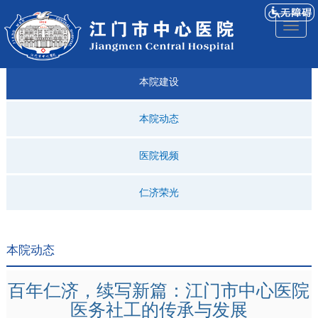
医院
来院
就诊
专科
仁济
人才
仁济
医院
Toggl
简介
导航
指引
建设
科普
招聘
医ᵉ讯
视频
naviga
本院建设
本院动态
医院视频
仁济荣光
本院动态
百年仁济，续写新篇：江门市中心医院
医务社工的传承与发展