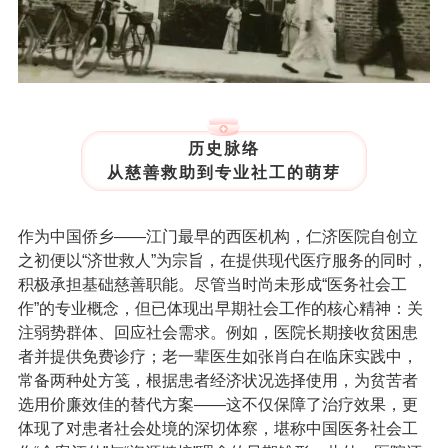
历史脉络
从慈善救助到专业社工的萌芽
作为中国侨乡——江门最早的西医机构，仁济医院自创立
之初便以“济世救人”为宗旨，在提供现代医疗服务的同时，
积极承担基础慈善职能。尽管当时尚未形成“医务社会工
作”的专业概念
，
但已体现出早期社会工作的核心精神：关
注弱势群体、回应社会需求。例如，医院长期接收贫困患
者并提
供免费诊疗；老一辈医生如
张肖白
在临床实践中，
常备两种处方笺，根据患者经济状况选择使用，为贫苦者
选用价廉效佳的替代方案——这不仅保障了治疗效果，更
体现了对患者社会处境的深切体察，堪称中国医务社会工