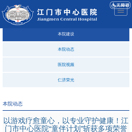
医院
来院
就诊
专科
仁济
人才
仁济
医院
Toggl
简介
导航
指引
建设
科普
招聘
医ᵉ讯
视频
naviga
本院建设
本院动态
医院视频
仁济荣光
本院动态
以游戏疗愈童心，以专业守护健康！江
门市中心医院“童伴计划”斩获多项荣誉