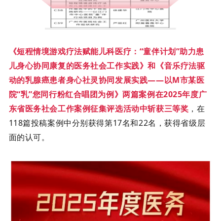
《短程情境游戏疗法赋能儿科医疗：
“童伴计划”助力患
儿身心协同康复的医务社会工作实践》和《音乐疗法驱
动的乳腺癌患者身心社灵协同发展实践——以M市某医
院“乳”您同行粉红合唱团为例》两篇案例在2025年度广
东省医务社会工作案例征集评选活动中斩获三等奖
，在
118篇投稿案例中分别获得第17名和22名，获得省级层
面的认可。