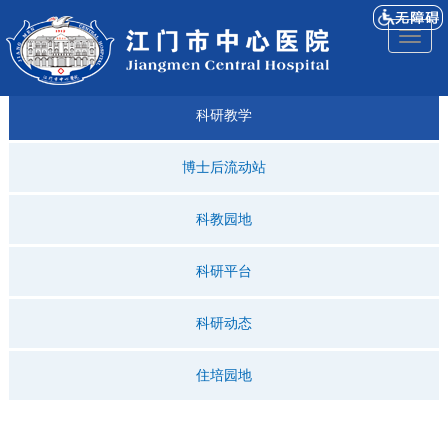
医院
来院
就诊
专科
仁济
人才
仁济
医院
Toggl
简介
导航
指引
建设
科普
招聘
医ᵉ讯
视频
naviga
科研教学
博士后流动站
科教园地
科研平台
科研动态
住培园地