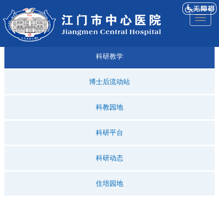
医院
来院
就诊
专科
仁济
人才
仁济
医院
Toggl
简介
导航
指引
建设
科普
招聘
医ᵉ讯
视频
naviga
科研教学
博士后流动站
科教园地
科研平台
科研动态
住培园地