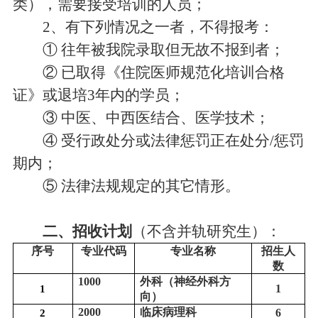
类），需要接受培训的人员；
2、有下列情况之一者，不得报考：
① 往年被我院录取但无故不报到者；
② 已取得《住院医师规范化培训合格
证》或退培3年内的学员；
③ 中医、中西医结合、医学技术；
④ 受行政处分或法律惩罚正在处分/惩罚
期内；
⑤ 法律法规规定的其它情形。
二、招收计划
（不含并轨研究生）：
序号
专业代码
专业名称
招生人
数
1000
外科（神经外科方
1
1
向）
2000
临床病理科
6
2