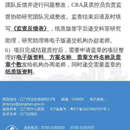
团队反馈并进行问题整改，
CRA
及质控员负责监
督协助研究团队完成整改。监查结束后请及时填
写
《监查反馈表》
，纸质版签字后递交科室研究
助理，研究助理将电子版递交机构办赵老师
。
6
）
项目完成结题质控后，需要申请盖章的项目整
理好
电子版资料
、
方案名称
、
盖章
文
件名称及盖
章个数
发给机构办
周
老师，同时递交需要盖章的
纸质版资料
。
医院地址：江门市北街海傍街23号
邮编：529000
电子邮箱：
jmszxyy@jiangmen.gov.cn
版权所有：江门市中心医院
ICP备案号：粤ICP备2023092707号-1
技术支持：江门日报社
总机电话：0750-3165500
0750-3165555