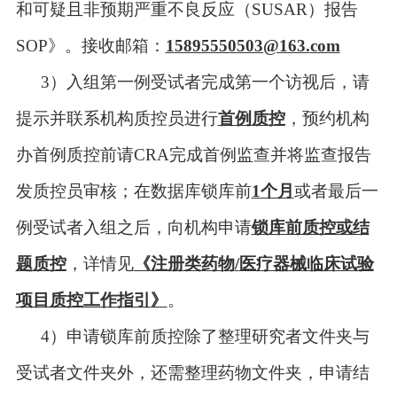
和可疑且非预期严重不良反应（
SUSAR
）报告
SOP
》。
接收
邮箱：
1
5895550503@163.
com
3
）
入组第一例受试者完成第一个访视后，请
提示并联系机构质控员进行
首例质控
，预约机构
办首例质控前请
CRA
完成首例监查并将监查报告
发质控员审核；在数据库锁库前
1
个月
或者最后一
例受试者入组之后，向机构申请
锁库前质控或结
题质控
，
详情见
《
注册类药物
/
医疗器械临床试验
项目质控工作指引
》
。
4
）
申请锁库前质控除了整理研究者文件夹与
受试者文件夹外，还需整理药物文件夹，申请结