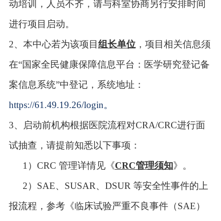
动培训，人员不齐，请与科室协商另行安排时间
进行项目启动。
2
、
本中心若为该项
目
组长单位
，项目相关信息须
在
“国家全民健康保障信息平台：医学研究登记备
案信息系统”中登记，系统地址：
https://61.49.19.26/login
。
3
、启动前机构
根据
医院流程对
CRA/CRC
进行面
试抽查，请提前知悉以下事项：
1
）
CRC
管理详情见《
CRC
管理须知
》。
2
）
SAE
、
SUSAR
、
DSUR
等安全性事件的上
报流程，参考《临床试验严重不良事件（
SAE
）