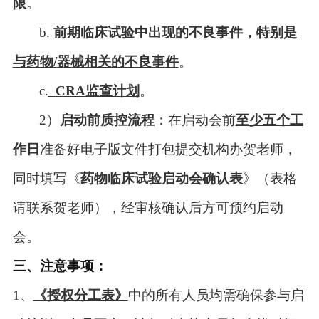
限
。
b
.
前期临床试验中出现的不良事件，特别是
与药物
/
器械相关的不良事件
。
c
.
CRA
监查计划
。
2
）
启动前质控流程
：在启动会前
至少五个工
作日
准备好电子版文件打包提交机构办贺老师，
同时填写《
药物临床试验启动会确认表
》（表格
请联系贺老师），经审核确认后方可预约启动
会。
三、注意事项：
1
、
《授权分工表》
中的所有人员均需确保参与启