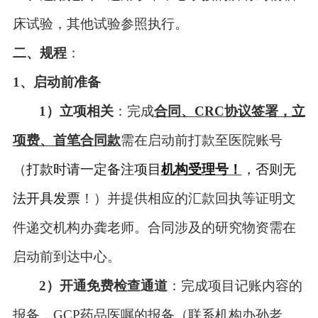
床试验，其他试验参照执行。
二、
规程
：
1、
启动前准备
1）
立项相关
：
完成
合同、
C
RC
协议签署，立
项费、首笔合同款
需在启动前打款至医院账号
（
打款时请一定备注项目
机构受理号
！
，否则无
法开具发票
！）并提供相应的汇款回执等证明文
件
递交
机构办
龚老师
。合同涉及的研究物资需在
启动前到达中心。
2）
开通免费检查通道
：完成项目记账内容的
报备，
GCP
药品医嘱的报备（联系机构办孙老