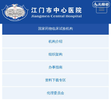
医院
来院
就诊
专科
仁济
人才
仁济
医院
Toggl
简介
导航
指引
建设
科普
招聘
医ᵉ讯
视频
naviga
国家药物临床试验机构
机构介绍
组织架构
办事指南
资料下载专区
伦理委员会