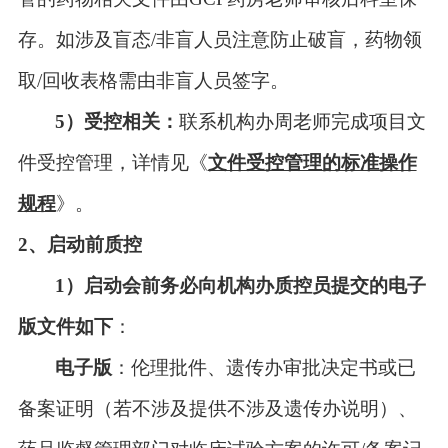
存。如涉及盲态
/
非盲人员注意防止破盲，药物领
取
/
回收表格需由非盲人员签字。
5）
受控相关：
联系机构办
周
老师完成项目文
件受控管理
，
详情见《
文件受控管理的标准操作
规程
》
。
2、
启动前质控
1
）
启动
会前务必向
机构
办质控员
提交的电子
版文件如下
：
电子版
：伦理批件、遗传办审批决定书或已
备案证明（若不涉及提供不涉及遗传办说明）、