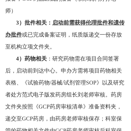
师）
3）
批件相关：
启动前需获得伦理批件和遗传
办批件
或已完成备案证明，纸质版递交一份存放
至机构立项文件夹。
4）
药物相关
：
研究药物需在项目合同签署
后，启动前到达中心。申办方需将项目药物相关
表格
、
《试验药物
/
器械
/
试剂管理
SOP
》以及研究
者处方范式电子版发药房组长
刘老师
审核。药房
文件夹按照《
GCP
药房审核清单》准备资料夹，
递交至
GCP
药房，由药房老师审核保存；科室保
管的药物相关文件由
GCP
药房老师审核后科室保