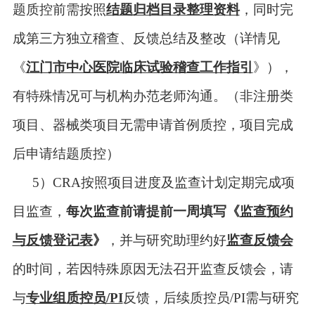
题质控前需按照
结题归档目录整理资料
，同时完
成第三方独立稽查、反馈总结及整改
（
详情见
《
江门市中心医院临床试验稽查工作指引
》
）
，
有特殊情况可与机构办
范老师
沟通。（非注册类
项目、器械类项目无需申请首例质控，项目完成
后申请结题质控）
5
）
CRA
按照项目进度及监查计划定期完成项
目监查，
每次监查
前请提前一周填写《
监查预约
与反馈登记表
》
，
并与
研究助理约好
监查反馈会
的时间
，若因特殊原因无法召开监查反馈会，请
与
专业组质控员
/PI
反馈，后续质控员
/PI
需与研究