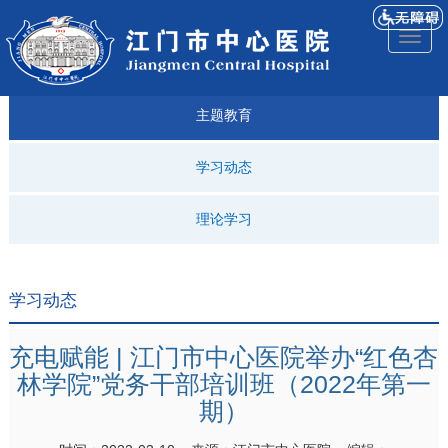
医院
来院
就诊
专科
仁济
人才
仁济
医院
Toggl
简介
导航
指引
建设
科普
招聘
医ᵉ讯
视频
naviga
主题教育
学习动态
理论学习
学习动态
充电赋能 | 江门市中心医院举办“红色杏
林学院”党务干部培训班（2022年第一
期）