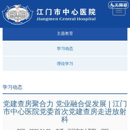
医院
来院
就诊
专科
仁济
人才
仁济
医院
Toggl
简介
导航
指引
建设
科普
招聘
医ᵉ讯
视频
naviga
主题教育
学习动态
理论学习
学习动态
党建查房聚合力 党业融合促发展 | 江门
市中心医院党委首次党建查房走进放射
科