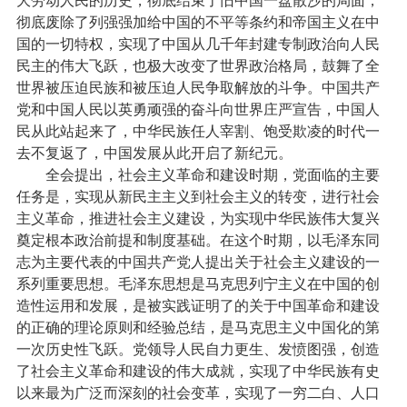
大劳动人民的历史，彻底结束了旧中国一盘散沙的局面，
彻底废除了列强强加给中国的不平等条约和帝国主义在中
国的一切特权，实现了中国从几千年封建专制政治向人民
民主的伟大飞跃，也极大改变了世界政治格局，鼓舞了全
世界被压迫民族和被压迫人民争取解放的斗争。中国共产
党和中国人民以英勇顽强的奋斗向世界庄严宣告，中国人
民从此站起来了，中华民族任人宰割、饱受欺凌的时代一
去不复返了，中国发展从此开启了新纪元。
全会提出，社会主义革命和建设时期，党面临的主要
任务是，实现从新民主主义到社会主义的转变，进行社会
主义革命，推进社会主义建设，为实现中华民族伟大复兴
奠定根本政治前提和制度基础。在这个时期，以毛泽东同
志为主要代表的中国共产党人提出关于社会主义建设的一
系列重要思想。毛泽东思想是马克思列宁主义在中国的创
造性运用和发展，是被实践证明了的关于中国革命和建设
的正确的理论原则和经验总结，是马克思主义中国化的第
一次历史性飞跃。党领导人民自力更生、发愤图强，创造
了社会主义革命和建设的伟大成就，实现了中华民族有史
以来最为广泛而深刻的社会变革，实现了一穷二白、人口