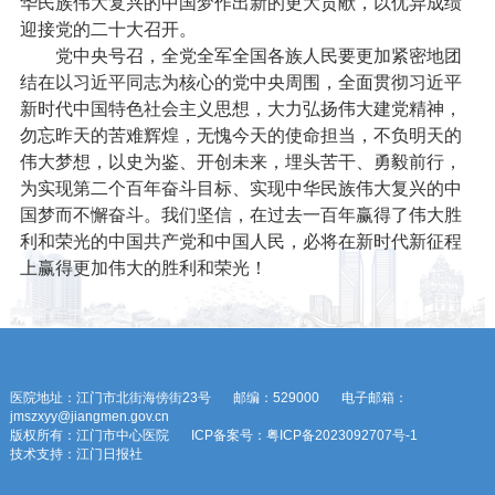
华民族伟大复兴的中国梦作出新的更大贡献，以优异成绩
迎接党的二十大召开。
党中央号召，全党全军全国各族人民要更加紧密地团
结在以习近平同志为核心的党中央周围，全面贯彻习近平
新时代中国特色社会主义思想，大力弘扬伟大建党精神，
勿忘昨天的苦难辉煌，无愧今天的使命担当，不负明天的
伟大梦想，以史为鉴、开创未来，埋头苦干、勇毅前行，
为实现第二个百年奋斗目标、实现中华民族伟大复兴的中
国梦而不懈奋斗。我们坚信，在过去一百年赢得了伟大胜
利和荣光的中国共产党和中国人民，必将在新时代新征程
上赢得更加伟大的胜利和荣光！
医院地址：江门市北街海傍街23号
邮编：529000
电子邮箱：
jmszxyy@jiangmen.gov.cn
版权所有：江门市中心医院
ICP备案号：粤ICP备2023092707号-1
技术支持：江门日报社