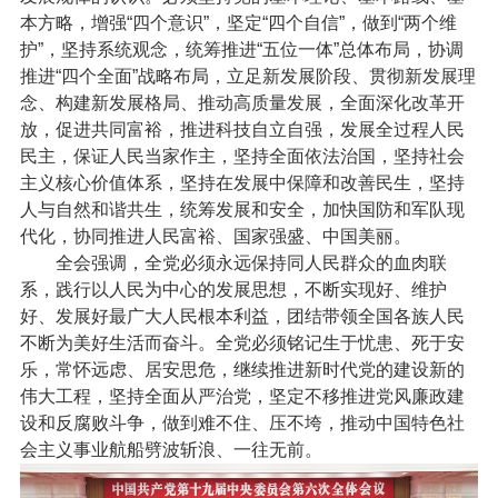
本方略，增强“四个意识”，坚定“四个自信”，做到“两个维
护”，坚持系统观念，统筹推进“五位一体”总体布局，协调
推进“四个全面”战略布局，立足新发展阶段、贯彻新发展理
念、构建新发展格局、推动高质量发展，全面深化改革开
放，促进共同富裕，推进科技自立自强，发展全过程人民
民主，保证人民当家作主，坚持全面依法治国，坚持社会
主义核心价值体系，坚持在发展中保障和改善民生，坚持
人与自然和谐共生，统筹发展和安全，加快国防和军队现
代化，协同推进人民富裕、国家强盛、中国美丽。
全会强调，全党必须永远保持同人民群众的血肉联
系，践行以人民为中心的发展思想，不断实现好、维护
好、发展好最广大人民根本利益，团结带领全国各族人民
不断为美好生活而奋斗。全党必须铭记生于忧患、死于安
乐，常怀远虑、居安思危，继续推进新时代党的建设新的
伟大工程，坚持全面从严治党，坚定不移推进党风廉政建
设和反腐败斗争，做到难不住、压不垮，推动中国特色社
会主义事业航船劈波斩浪、一往无前。