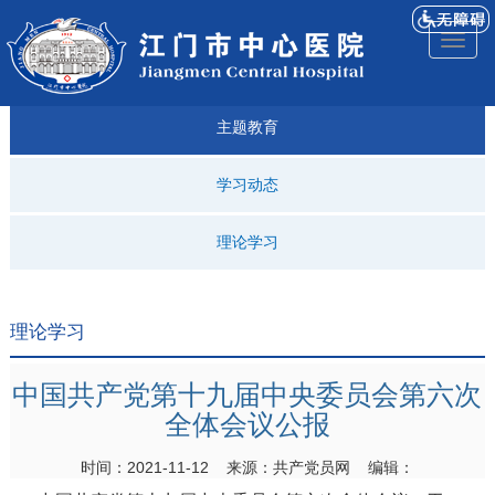
医院
来院
就诊
专科
仁济
人才
仁济
医院
Toggl
简介
导航
指引
建设
科普
招聘
医ᵉ讯
视频
naviga
主题教育
学习动态
理论学习
理论学习
中国共产党第十九届中央委员会第六次
全体会议公报
时间：2021-11-12 来源：共产党员网 编辑：