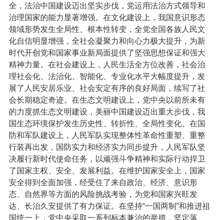
全，法治中国建设迈出坚实步伐，党运用法治方式领导和
治理国家的能力显著增强。在文化建设上，我国意识形态
领域形势发生全局性、根本性转变，全党全国各族人民文
化自信明显增强，全社会凝聚力和向心力极大提升，为新
时代开创党和国家事业新局面提供了坚强思想保证和强大
精神力量。在社会建设上，人民生活全方位改善，社会治
理社会化、法治化、智能化、专业化水平大幅度提升，发
展了人民安居乐业、社会安定有序的良好局面，续写了社
会长期稳定奇迹。在生态文明建设上，党中央以前所未有
的力度抓生态文明建设，美丽中国建设迈出重大步伐，我
国生态环境保护发生历史性、转折性、全局性变化。在国
防和军队建设上，人民军队实现整体性革命性重塑、重整
行装再出发，国防实力和经济实力同步提升，人民军队坚
决履行新时代使命任务，以顽强斗争精神和实际行动捍卫
了国家主权、安全、发展利益。在维护国家安全上，国家
安全得到全面加强，经受住了来自政治、经济、意识形
态、自然界等方面的风险挑战考验，为党和国家兴旺发
达、长治久安提供了有力保证。在坚持“一国两制”和推进祖
国统一上，党中央采取一系列标本兼治的举措，坚定落