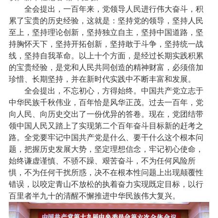
全会提出，一百年来，党领导人民进行伟大奋斗，积
累了宝贵的历史经验，这就是：坚持党的领导，坚持人民
至上，坚持理论创新，坚持独立自主，坚持中国道路，坚
持胸怀天下，坚持开拓创新，坚持敢于斗争，坚持统一战
线，坚持自我革命。以上十个方面，是经过长期实践积累
的宝贵经验，是党和人民共同创造的精神财富，必须倍加
珍惜、长期坚持，并在新时代实践中不断丰富和发展。
全会提出，不忘初心，方得始终。中国共产党立志于
中华民族千秋伟业，百年恰是风华正茂。过去一百年，党
向人民、向历史交出了一份优异的答卷。现在，党团结带
领中国人民又踏上了实现第二个百年奋斗目标新的赶考之
路。全党要牢记中国共产党是什么、要干什么这个根本问
题，把握历史发展大势，坚定理想信念，牢记初心使命，
始终谦虚谨慎、不骄不躁、艰苦奋斗，不为任何风险所
惧，不为任何干扰所惑，决不在根本性问题上出现颠覆性
错误，以咬定青山不放松的执着奋力实现既定目标，以行
百里者半九十的清醒不懈推进中华民族伟大复兴。