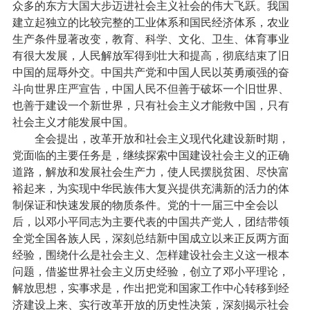
众多的东方大国大步迈进社会主义社会的伟大飞跃。我国
建立起独立的比较完整的工业体系和国民经济体系，农业
生产条件显著改变，教育、科学、文化、卫生、体育事业
有很大发展，人民解放军得到壮大和提高，彻底结束了旧
中国的屈辱外交。中国共产党和中国人民以英勇顽强的奋
斗向世界庄严宣告，中国人民不但善于破坏一个旧世界、
也善于建设一个新世界，只有社会主义才能救中国，只有
社会主义才能发展中国。
全会提出，改革开放和社会主义现代化建设新时期，
党面临的主要任务是，继续探索中国建设社会主义的正确
道路，解放和发展社会生产力，使人民摆脱贫困、尽快富
裕起来，为实现中华民族伟大复兴提供充满新的活力的体
制保证和快速发展的物质条件。党的十一届三中全会以
后，以邓小平同志为主要代表的中国共产党人，团结带领
全党全国各族人民，深刻总结新中国成立以来正反两方面
经验，围绕什么是社会主义、怎样建设社会主义这一根本
问题，借鉴世界社会主义历史经验，创立了邓小平理论，
解放思想，实事求是，作出把党和国家工作中心转移到经
济建设上来、实行改革开放的历史性决策，深刻揭示社会