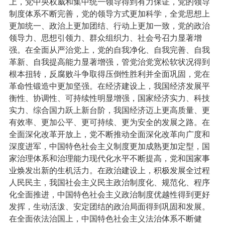
上，党中央权威和集中统一领导得到有力保证，党的领导
制度体系不断完善，党的领导方式更加科学，全党思想上
更加统一、政治上更加团结、行动上更加一致，党的政治
领导力、思想引领力、群众组织力、社会号召力显著增
强。在全面从严治党上，党的自我净化、自我完善、自我
革新、自我提高能力显著增强，管党治党宽松软状况得到
根本扭转，反腐败斗争取得压倒性胜利并全面巩固，党在
革命性锻造中更加坚强。在经济建设上，我国经济发展平
衡性、协调性、可持续性明显增强，国家经济实力、科技
实力、综合国力跃上新台阶，我国经济迈上更高质量、更
有效率、更加公平、更可持续、更为安全的发展之路。在
全面深化改革开放上，党不断推动全面深化改革向广度和
深度进军，中国特色社会主义制度更加成熟更加定型，国
家治理体系和治理能力现代化水平不断提高，党和国家事
业焕发出新的生机活力。在政治建设上，积极发展全过程
人民民主，我国社会主义民主政治制度化、规范化、程序
化全面推进，中国特色社会主义政治制度优越性得到更好
发挥，生动活泼、安定团结的政治局面得到巩固和发展。
在全面依法治国上，中国特色社会主义法治体系不断健