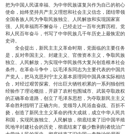
把为中国人民谋幸福、为中华民族谋复兴作为自己的初心
使命，始终坚持共产主义理想和社会主义信念，团结带领
全国各族人民为争取民族独立、人民解放和实现国家富
强、人民幸福而不懈奋斗，已经走过一百年光辉历程。党
和人民百年奋斗，书写了中华民族几千年历史上最恢宏的
史诗。
全会提出，新民主主义革命时期，党面临的主要任务
是，反对帝国主义、封建主义、官僚资本主义，争取民族
独立、人民解放，为实现中华民族伟大复兴创造根本社会
条件。在革命斗争中，以毛泽东同志为主要代表的中国共
产党人，把马克思列宁主义基本原理同中国具体实际相结
合，对经过艰苦探索、付出巨大牺牲积累的一系列独创性
经验作了理论概括，开辟了农村包围城市、武装夺取政权
的正确革命道路，创立了毛泽东思想，为夺取新民主主义
革命胜利指明了正确方向。党领导人民浴血奋战、百折不
挠，创造了新民主主义革命的伟大成就，成立中华人民共
和国，实现民族独立、人民解放，彻底结束了旧中国半殖
民地半封建社会的历史，彻底结束了极少数剥削者统治广