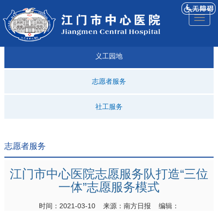
医院
来院
就诊
专科
仁济
人才
仁济
医院
Toggl
简介
导航
指引
建设
科普
招聘
医ᵉ讯
视频
naviga
义工园地
志愿者服务
社工服务
志愿者服务
江门市中心医院志愿服务队打造“三位
一体”志愿服务模式
时间：2021-03-10 来源：南方日报 编辑：