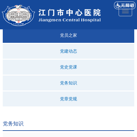
医院
来院
就诊
专科
仁济
人才
仁济
医院
Toggl
简介
导航
指引
建设
科普
招聘
医ᵉ讯
视频
naviga
党员之家
党建动态
党史党课
党务知识
党章党规
党务知识