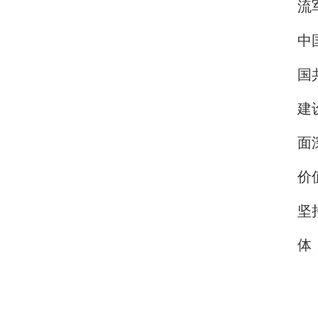
流
中
国
建
面
价
坚
体