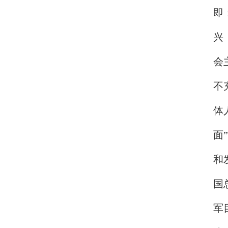
即
兴
会
不
体
面
和
国
军