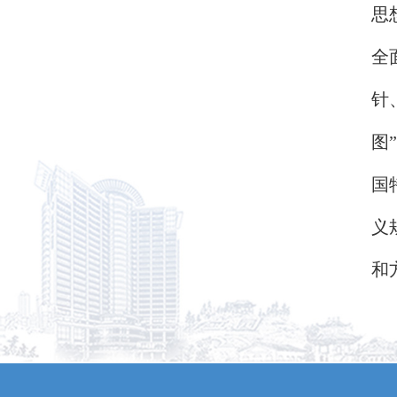
思
全
针
图
国
义
和