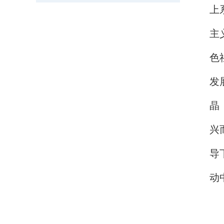
上
主
色
发
晶
兴
导
动