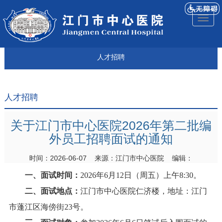
医院
来院
就诊
专科
仁济
人才
仁济
医院
Toggl
简介
导航
指引
建设
科普
招聘
医ᵉ讯
视频
naviga
人才招聘
人才招聘
关于江门市中心医院2026年第二批编
外员工招聘面试的通知
时间：2026-06-07 来源：江门市中心医院 编辑：
一、面试时间：
2026年
6
月
12
日（周五）上午
8:3
0
。
二、面试地点：
江门市中心医院仁济楼，地址：江门
市蓬江区海傍街
2
3
号。