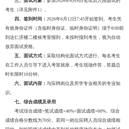
三、面试对象：
参加
2026年
6
月
6
日笔试后入围面试的
考生（详见附件
1）。
四、签到时间：
2026年
6
月
12
日
7:4
5
开始签到。考生凭
有效身份证件（含临时身份证、临时身份证明）须于
8
:0
0
前
到达仁济楼二楼候考室报到，未按时报到考生，视为自动
放弃面试资格。
五、
面试方式：
采取结构化面试方式进行。每名考生
在工作人员引导下进入考室就座，考生现场作答，答题总
时长限时
10
分钟。
六、面试内容：
与应聘岗位及所学专业相关的专业知
识。
七、综合成绩及录用
考试综合成绩
=笔试成绩×40%+面试成绩×60%。综合
成绩合格分数线为70分。若同一岗位应聘人员综合成绩相