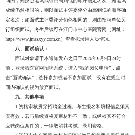
同的，则按照笔试成绩由高到低的顺序确定名次；如笔试
成绩仍然相同的，则以面试主评委评分由高到低的顺序确
定名次；如面试主评委评分仍然相同的，则由招聘单位另
行组织面试。考生后续可在江门市中心医院官网（网址：
https://www.jmszxyy.com.cn）查看拟录用人员情况。
八、面试确认：
面试对象请于本通知发布之日至
202
6
年
6
月
9日
24
时
前
，
登录我院
官网
招聘系统，进入
“我的岗位申请”，点
击“
面试
确认
”，
选择参加或者不参加面试，没有在规定时
间内确认的视为放弃面试。
九、其他事项
1
.
资格审核贯穿招聘全过程。考生报名和填报信息须真
实有效，若与后续资格复审材料不一致，或经核实不符合
应聘岗位条件的，一律取消其考试、录用资格。