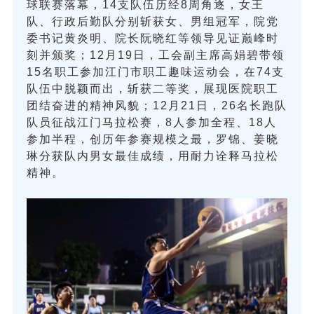
球联赛落幕，14支队伍历经8周角逐，女王
队、行政后勤队分别斩获女、男组冠军，院党
委书记黄炎明、院长阮晓红等领导见证巅峰时
刻并颁奖；12月19日，工会副主席高娟碧带领
15名职工参加江门市职工趣味运动会，在74支
队伍中脱颖而出，斩获二等奖，展现医院职工
团结奋进的精神风貌；12月21日，26名长跑队
队员征战江门马拉松赛，8人参加全程、18人
参加半程，创历年参赛规模之最，罗锦、姜晓
琳分获队内男女最佳成绩，用耐力诠释马拉松
精神。