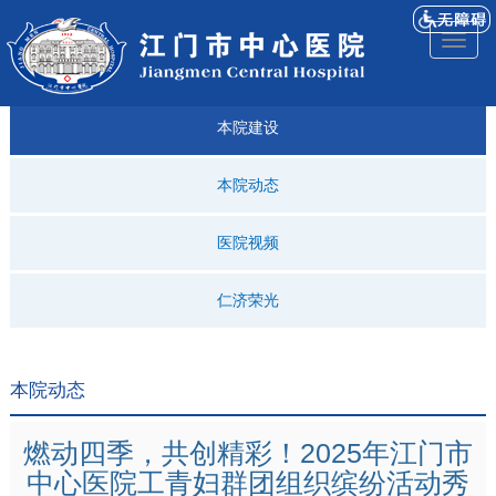
医院
来院
就诊
专科
仁济
人才
仁济
医院
Toggl
简介
导航
指引
建设
科普
招聘
医ᵉ讯
视频
naviga
本院建设
本院动态
医院视频
仁济荣光
本院动态
燃动四季，共创精彩！2025年江门市
中心医院工青妇群团组织缤纷活动秀