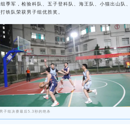
子组季军，检验科队、五子登科队、海王队、小猫出山队
椰打铁队荣获男子组优胜奖。
男子组决赛最后5.3秒的绝杀