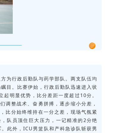
双方为行政后勤队与药学部队。两支队伍均
场瞩目。比赛伊始，行政后勤队迅速进入状
立起明显优势，比分差距一度超过10分。
员们调整战术、奋勇拼搏，逐步缩小分差，
夺，比分始终维持在一分之差，现场气氛紧
会，队员顶住巨大压力，一记精准的2分绝
。此外，ICU男篮队和产科急诊队斩获男