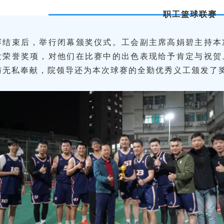
职工篮球联赛
赛结束后，
举行
闭幕颁奖仪式。工会副主席高娟碧主持本
发荣誉奖项，对他们在比赛中的出色表现给予肯定与祝贺
与无私奉献，院领导还为本次球赛的全勤优秀义工颁发了