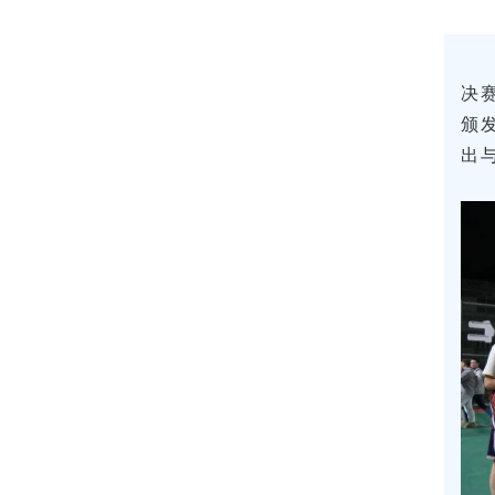
决
颁
出