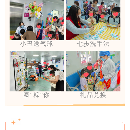
小丑送气球
七步洗手法
圈“粽”你
礼品兑换