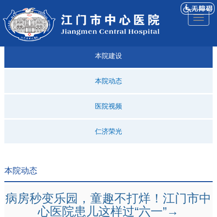
医院
来院
就诊
专科
仁济
人才
仁济
医院
Toggl
简介
导航
指引
建设
科普
招聘
医ᵉ讯
视频
naviga
本院建设
本院动态
医院视频
仁济荣光
本院动态
病房秒变乐园，童趣不打烊！江门市中
心医院患儿这样过“六一”→