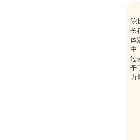
院
长
体
中
过
予
力