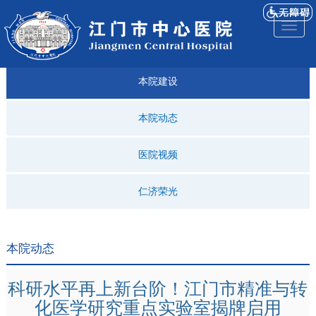
医院
来院
就诊
专科
仁济
人才
仁济
医院
Toggl
简介
导航
指引
建设
科普
招聘
医ᵉ讯
视频
naviga
本院建设
本院动态
医院视频
仁济荣光
本院动态
科研水平再上新台阶！江门市精准与转
化医学研究重点实验室揭牌启用