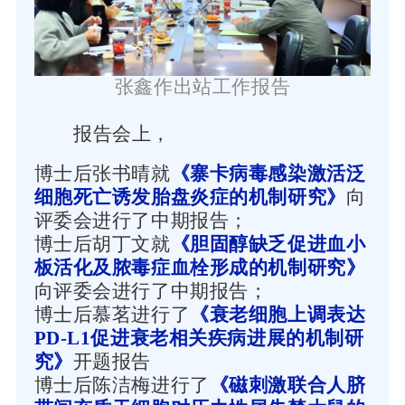
张鑫
作
出站工作报告
报告会上，
博士后
张书晴
就
《寨卡病毒感染激活泛
细胞死亡诱发胎盘炎症的机制研究》
向
评委会进行了中期报告；
博士后
胡丁文就
《胆固醇缺乏促进血小
板活化及脓毒症血栓形成的机制研究》
向评委会进行了中期报告；
博士后慕茗进行了
《衰老细胞上调表达
PD-L1促进衰老相关疾病进展的机制研
究》
开题报告
博士后
陈洁梅
进行了
《磁刺激联合人脐