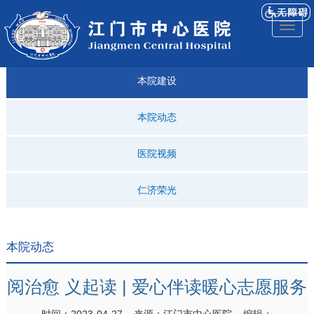
医院
来院
就诊
专科
仁济
人才
仁济
医院
Toggl
简介
导航
指引
建设
科普
招聘
医ᵉ讯
视频
naviga
本院建设
本院动态
医院视频
仁济荣光
本院动态
阅治愈 义起读 | 爱心伴读暖心志愿服务