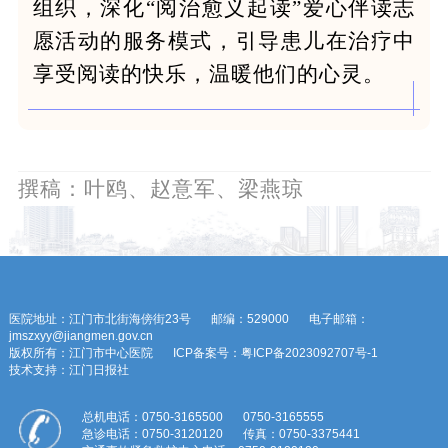
组织，深化“阅治愈义起读”爱心伴读志
愿活动的服务模式，引导患儿在治疗中
享受阅读的快乐，温暖他们的心灵。
撰稿：叶鸥、赵意军、梁燕琼
医院地址：江门市北街海傍街23号
邮编：529000
电子邮箱：
jmszxyy@jiangmen.gov.cn
版权所有：江门市中心医院
ICP备案号：粤ICP备2023092707号-1
技术支持：江门日报社
总机电话：0750-3165500
0750-3165555
急诊电话：0750-3120120
传真：0750-3375441